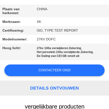
CONTACTEER
ONS
Plaats van
CHINA
herkomst:
Merknaam:
XK
VERZOEK
Certificering:
ISO, TYPE TEST REPORT
OM
EEN
Modelnummer:
27KV DOFC
CITAAT
Hoog licht:
,
27kv 100a verwijderen Zekering
,
Het porselein 100a verwijderde Zekering
De Daling van CEI GB smelt uit
SITEMAP
CONTACTEER ONS!
PRIVACY
POLICY
DETAILS ONTVOUWEN
vergelijkbare producten