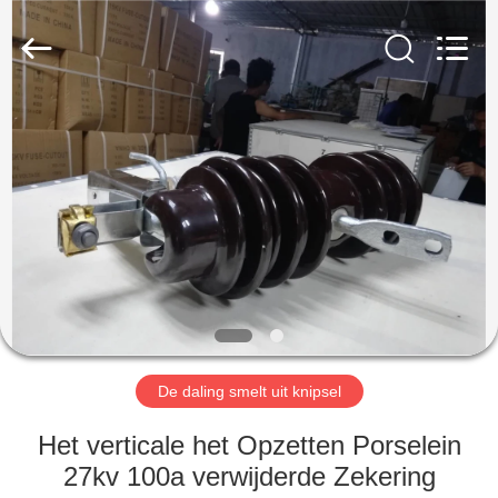
EQUIPMENT
CO.,LTD.
All
Rights
Reserved.
Developed
by
ECER
HUIS
PRODUCTEN
ONGEVEER
ONS
FABRIEKSREIS
De daling smelt uit knipsel
KWALITEITSCONTROLE
Het verticale het Opzetten Porselein
27kv 100a verwijderde Zekering