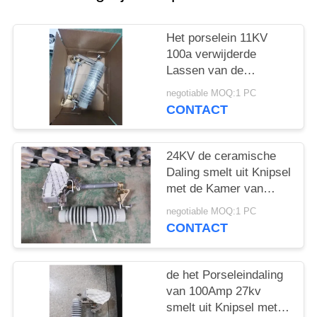
Het porselein 11KV
100a verwijderde
Lassen van de
Zekeringsvlek 540
negotiable MOQ:1 PC
Creepage
CONTACT
24KV de ceramische
Daling smelt uit Knipsel
met de Kamer van
Boogextingquishing
negotiable MOQ:1 PC
CONTACT
de het Porseleindaling
van 100Amp 27kv
smelt uit Knipsel met