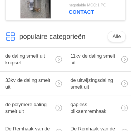
boog extingquishing
negotiable MOQ:1 PC
kamer
CONTACT
populaire categorieën
Alle
de daling smelt uit
11kv de daling smelt
knipsel
uit
33kv de daling smelt
de uitwijzingsdaling
uit
smelt uit
de polymere daling
gapless
smelt uit
bliksemremhaak
De Remhaak van de
De Remhaak van de