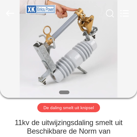
EQUIPMENT
CO.,LTD.
All
Rights
Reserved.
Developed
by
ECER
HUIS
PRODUCTEN
ONGEVEER
ONS
FABRIEKSREIS
De daling smelt uit knipsel
KWALITEITSCONTROLE
11kv de uitwijzingsdaling smelt uit
Beschikbare de Norm van