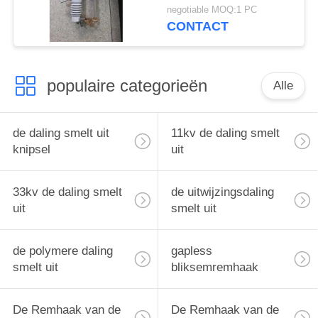
boog extingquishing
negotiable MOQ:1 PC
kamer
CONTACT
populaire categorieën
Alle
de daling smelt uit
11kv de daling smelt
knipsel
uit
33kv de daling smelt
de uitwijzingsdaling
uit
smelt uit
de polymere daling
gapless
smelt uit
bliksemremhaak
De Remhaak van de
De Remhaak van de