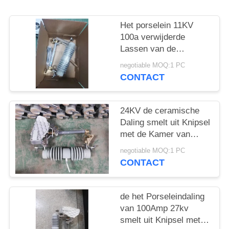
Het porselein 11KV
100a verwijderde
Lassen van de
Zekeringsvlek 540
negotiable MOQ:1 PC
Creepage
CONTACT
24KV de ceramische
Daling smelt uit Knipsel
met de Kamer van
Boogextingquishing
negotiable MOQ:1 PC
CONTACT
de het Porseleindaling
van 100Amp 27kv
smelt uit Knipsel met