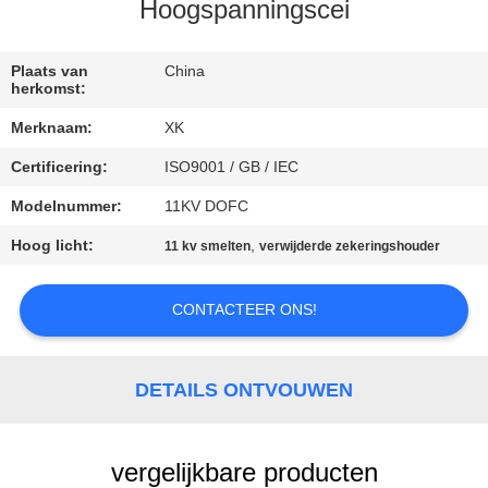
CONTACTEER
Hoogspanningscei
ONS
Plaats van
China
herkomst:
VERZOEK
Merknaam:
XK
OM
Certificering:
ISO9001 / GB / IEC
EEN
Modelnummer:
11KV DOFC
CITAAT
Hoog licht:
,
11 kv smelten
verwijderde zekeringshouder
SITEMAP
CONTACTEER ONS!
PRIVACY
POLICY
DETAILS ONTVOUWEN
vergelijkbare producten