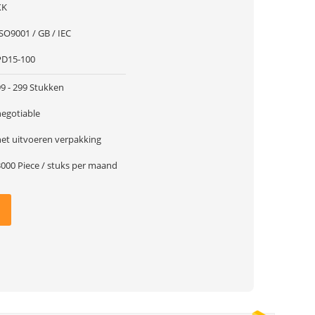
XK
SO9001 / GB / IEC
PD15-100
99 - 299 Stukken
negotiable
het uitvoeren verpakking
3000 Piece / stuks per maand