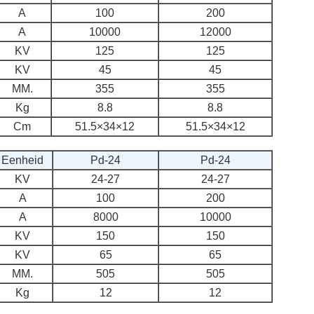
A
100
200
A
10000
12000
KV
125
125
KV
45
45
MM.
355
355
Kg
8.8
8.8
Cm
51.5×34×12
51.5×34×12
Eenheid
Pd-24
Pd-24
KV
24-27
24-27
A
100
200
A
8000
10000
KV
150
150
KV
65
65
MM.
505
505
Kg
12
12