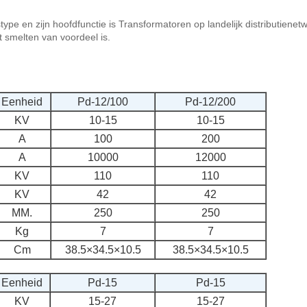
ype en zijn hoofdfunctie is Transformatoren op landelijk distributienet
 smelten van voordeel is.
Eenheid
Pd-12/100
Pd-12/200
KV
10-15
10-15
A
100
200
A
10000
12000
KV
110
110
KV
42
42
MM.
250
250
Kg
7
7
Cm
38.5×34.5×10.5
38.5×34.5×10.5
Eenheid
Pd-15
Pd-15
KV
15-27
15-27