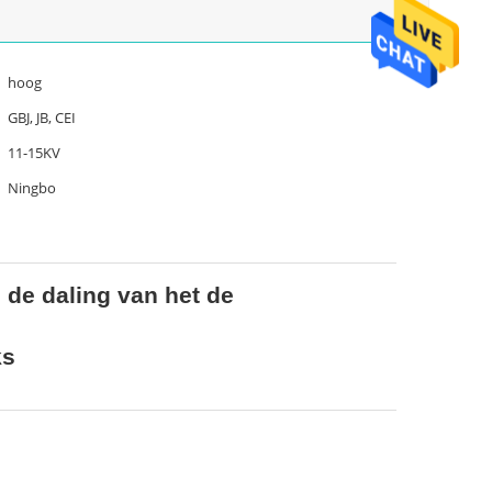
hoog
GBJ, JB, CEI
11-15KV
Ningbo
de daling van het de
ks