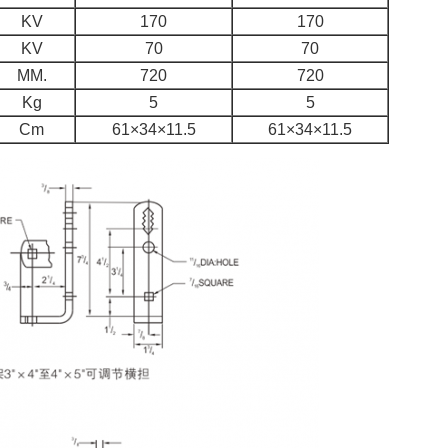
KV
170
170
KV
70
70
MM.
720
720
Kg
5
5
Cm
61×34×11.5
61×34×11.5