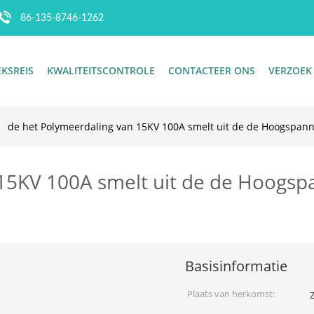
86-135-8746-1262
EKSREIS
KWALITEITSCONTROLE
CONTACTEER ONS
VERZOEK
de het Polymeerdaling van 15KV 100A smelt uit de de Hoogspann
15KV 100A smelt uit de de Hoogsp
Basisinformatie
Plaats van herkomst:
Z