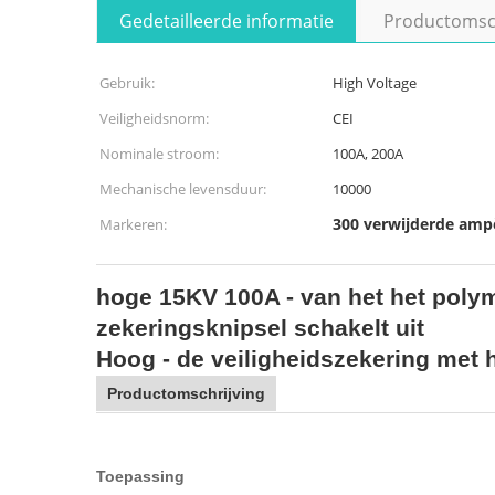
Gedetailleerde informatie
Productomsch
Gebruik:
High Voltage
Veiligheidsnorm:
CEI
Nominale stroom:
100A, 200A
Mechanische levensduur:
10000
300 verwijderde amp
Markeren:
hoge 15KV 100A - van het het poly
zekeringsknipsel schakelt uit
Hoog - de veiligheidszekering met 
Productomschrijving
Toepassing