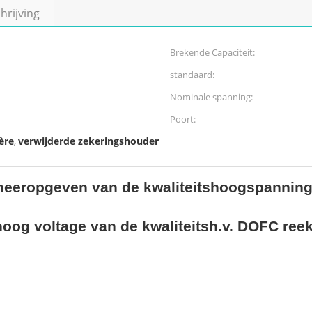
rijving
Brekende Capaciteit:
standaard:
Nominale spanning:
Poort:
ère
verwijderde zekeringshouder
,
meeropgeven van de kwaliteitshoogspanning 
hoog voltage van de kwaliteitsh.v. DOFC ree