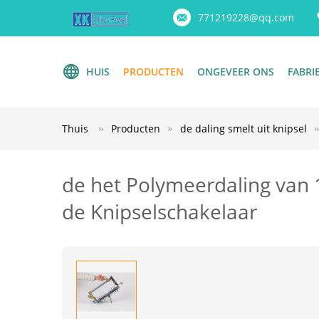
771219228@qq.com
HUIS
PRODUCTEN
ONGEVEER ONS
FABRI
Thuis
Producten
de daling smelt uit knipsel
de het Polymeerdaling van 
de Knipselschakelaar