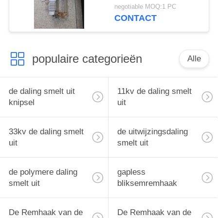
boog extingquishing
negotiable MOQ:1 PC
kamer
CONTACT
populaire categorieën
Alle
de daling smelt uit
11kv de daling smelt
knipsel
uit
33kv de daling smelt
de uitwijzingsdaling
uit
smelt uit
de polymere daling
gapless
smelt uit
bliksemremhaak
De Remhaak van de
De Remhaak van de