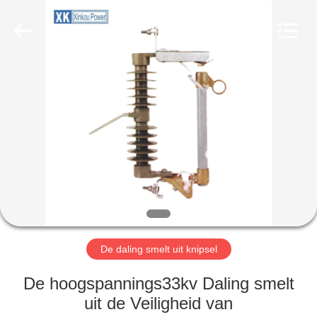
EQUIPMENT
CO.,LTD.
All
Rights
Reserved.
Developed
by
ECER
HUIS
PRODUCTEN
ONGEVEER
ONS
FABRIEKSREIS
De daling smelt uit knipsel
KWALITEITSCONTROLE
De hoogspannings33kv Daling smelt
uit de Veiligheid van