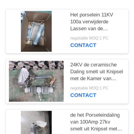
Het porselein 11KV
100a verwijderde
Lassen van de
Zekeringsvlek 540
negotiable MOQ:1 PC
Creepage
CONTACT
24KV de ceramische
Daling smelt uit Knipsel
met de Kamer van
Boogextingquishing
negotiable MOQ:1 PC
CONTACT
de het Porseleindaling
van 100Amp 27kv
smelt uit Knipsel met