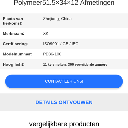
CONTACTEER
Polymeer51.5×34×12 Afmetingen
ONS
Plaats van
Zhejiang, China
herkomst:
VERZOEK
Merknaam:
XK
OM
Certificering:
ISO9001 / GB / IEC
EEN
Modelnummer:
PD36-100
CITAAT
Hoog licht:
,
11 kv smelten
300 verwijderde ampère
SITEMAP
CONTACTEER ONS!
PRIVACY
POLICY
DETAILS ONTVOUWEN
vergelijkbare producten