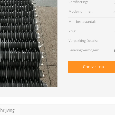
Certificering:
I
Modelnummer:
Min. bestelaantal:
Prijs:
Verpakking Details:
Levering vermogen:
Contact nu
rijving