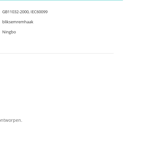
GB11032-2000, IEC60099
bliksemremhaak
Ningbo
 ontworpen.