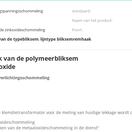
gspanningsschommeling
standaard:
Naam van het product:
de zinkoxideschommeling
Poort:
van de typebliksem
lijntype bliksemremhaak
,
 van de polymeerbliksem
oxide
verlichtingsschommeling
e klemdietransformator voor de meting van huidige lekkage wordt
oxideschommeling
ken van de metaaloxideschommeling in de dienst“