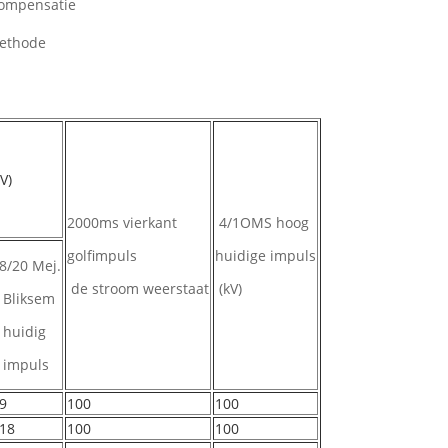
compensatie
methode
V)
2000ms vierkant
4/1OMS hoog
golfimpuls
huidige impuls
8/20 Mej.
de stroom weerstaat
(kV)
Bliksem
huidig
impuls
9
100
100
18
100
100