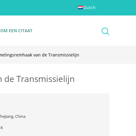
Dutch
 OM EEN CITAAT
elingsremhaak van de Transmissielijn
de Transmissielijn
hejiang, China
XK