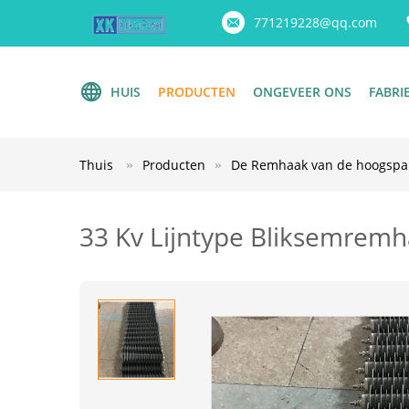
771219228@qq.com
HUIS
PRODUCTEN
ONGEVEER ONS
FABRI
Thuis
Producten
De Remhaak van de hoogsp
33 Kv Lijntype Bliksemrem