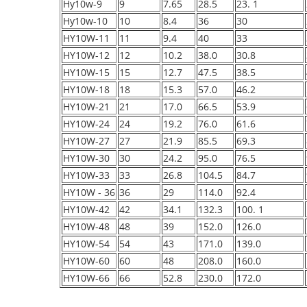
Hy10w-9
9
7.65
28.5
23. 1
Hy10w-10
10
8.4
36
30
HY10W-11
11
9.4
40
33
HY10W-12
12
10.2
38.0
30.8
HY10W-15
15
12.7
47.5
38.5
HY10W-18
18
15.3
57.0
46.2
HY10W-21
21
17.0
66.5
53.9
HY10W-24
24
19.2
76.0
61.6
HY10W-27
27
21.9
85.5
69.3
HY10W-30
30
24.2
95.0
76.5
HY10W-33
33
26.8
104.5
84.7
HY10W - 36
36
29
114.0
92.4
HY10W-42
42
34.1
132.3
100. 1
HY10W-48
48
39
152.0
126.0
HY10W-54
54
43
171.0
139.0
HY10W-60
60
48
208.0
160.0
HY10W-66
66
52.8
230.0
172.0