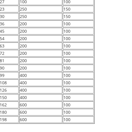
27
100
100
23
250
150
30
250
150
36
200
100
45
200
100
54
200
100
63
200
100
72
200
100
81
200
100
90
200
100
99
400
100
108
400
100
126
400
100
150
400
100
162
600
100
180
600
100
198
600
100