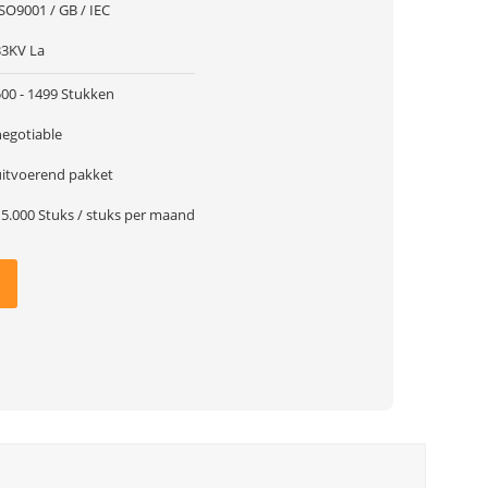
SO9001 / GB / IEC
33KV La
500 - 1499 Stukken
negotiable
uitvoerend pakket
15.000 Stuks / stuks per maand