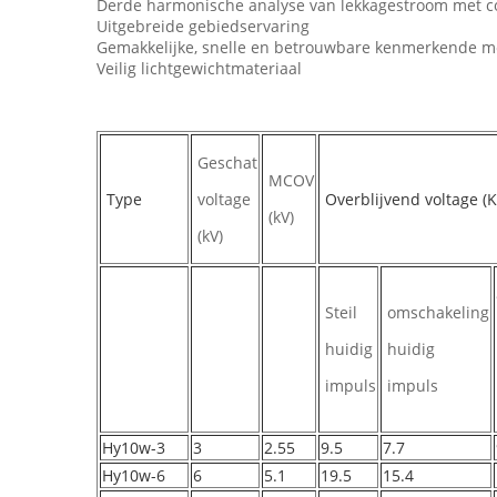
Derde harmonische analyse van lekkagestroom met 
Uitgebreide gebiedservaring
Gemakkelijke, snelle en betrouwbare kenmerkende 
Veilig lichtgewichtmateriaal
Geschat
MCOV
Type
voltage
Overblijvend voltage (K
(kV)
(kV)
Steil
omschakeling
huidig
huidig
impuls
impuls
Hy10w-3
3
2.55
9.5
7.7
Hy10w-6
6
5.1
19.5
15.4