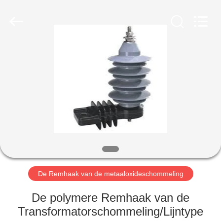
EQUIPMENT
CO.,LTD.
All
Rights
Reserved.
Developed
by
ECER
HUIS
PRODUCTEN
ONGEVEER
ONS
FABRIEKSREIS
De Remhaak van de metaaloxideschommeling
KWALITEITSCONTROLE
De polymere Remhaak van de
Transformatorschommeling/Lijntype