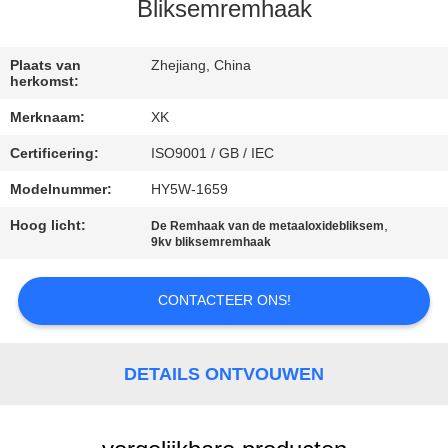
CONTACTEER
Bliksemremhaak
ONS
Plaats van
Zhejiang, China
herkomst:
VERZOEK
Merknaam:
XK
OM
Certificering:
ISO9001 / GB / IEC
EEN
Modelnummer:
HY5W-1659
CITAAT
Hoog licht:
,
De Remhaak van de metaaloxidebliksem
9kv bliksemremhaak
SITEMAP
CONTACTEER ONS!
PRIVACY
POLICY
DETAILS ONTVOUWEN