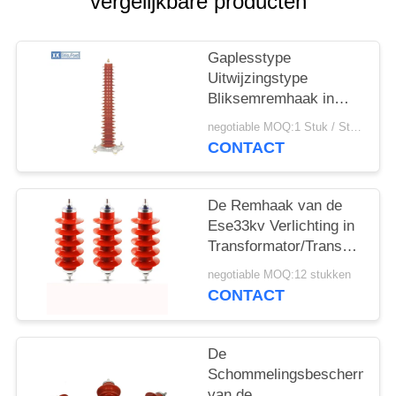
vergelijkbare producten
Gaplesstype
Uitwijzingstype
Bliksemremhaak in
Hulpkantoor
negotiable MOQ:1 Stuk / Stukken
Gevarieerde Types
CONTACT
De Remhaak van de
Ese33kv Verlichting in
Transformator/Transmissie
de Remhaak van de
negotiable MOQ:12 stukken
Lijnstroomstoot
CONTACT
De
Schommelingsbeschermer
van de