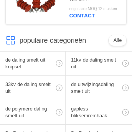
bliksemremhaak/Mov-
negotiable MOQ:12 stukken
Bliksemremhaak met
CONTACT
het Opzetten - steun
populaire categorieën
Alle
de daling smelt uit
11kv de daling smelt
knipsel
uit
33kv de daling smelt
de uitwijzingsdaling
uit
smelt uit
de polymere daling
gapless
smelt uit
bliksemremhaak