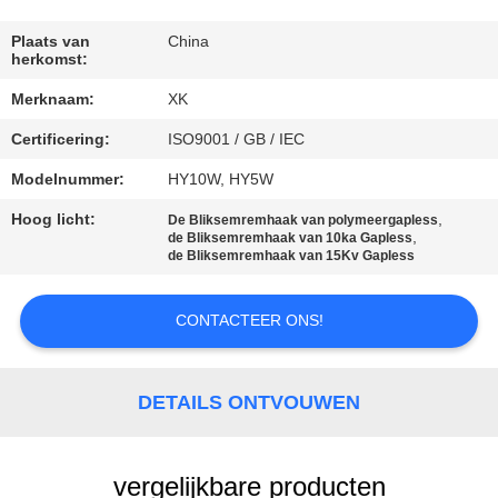
CONTACTEER
ONS
Plaats van
China
herkomst:
Merknaam:
XK
VERZOEK
Certificering:
ISO9001 / GB / IEC
OM
EEN
Modelnummer:
HY10W, HY5W
CITAAT
Hoog licht:
,
De Bliksemremhaak van polymeergapless
,
de Bliksemremhaak van 10ka Gapless
de Bliksemremhaak van 15Kv Gapless
SITEMAP
CONTACTEER ONS!
PRIVACY
POLICY
DETAILS ONTVOUWEN
vergelijkbare producten