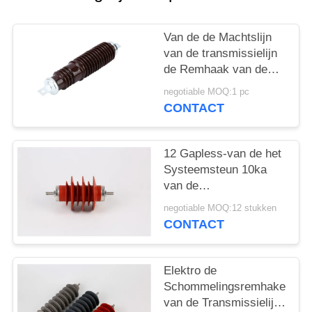
Van de de Machtslijn
van de transmissielijn
de Remhaak van de
het Porseleinbliksem
negotiable MOQ:1 pc
11 KV Hoogspannings
CONTACT
12 Gapless-van de het
Systeemsteun 10ka
van de
Bliksemremhaak van
negotiable MOQ:12 stukken
het het Polymeerkv
CONTACT
Metaaloxide
Elektro de
Schommelingsremhaken
van de Transmissielijn