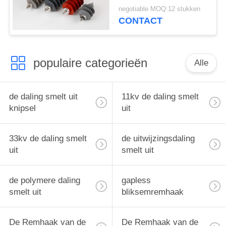
voor
negotiable MOQ:12 stukken
Transformatorbescherming
CONTACT
22 KV
populaire categorieën
Alle
de daling smelt uit
11kv de daling smelt
knipsel
uit
33kv de daling smelt
de uitwijzingsdaling
uit
smelt uit
de polymere daling
gapless
smelt uit
bliksemremhaak
De Remhaak van de
De Remhaak van de