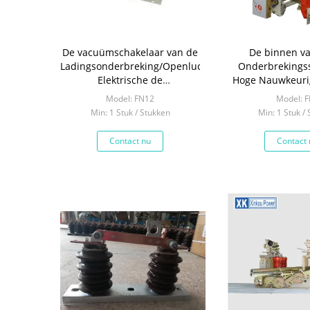
De vacuümschakelaar van de
De binnen v
Ladingsonderbreking/Openlucht
Onderbrekings
Elektrische de
Hoge Nauwkeuri
Isolatorschakelaar van 630A
de Hoogspanni
Model: FN12
Model: 
1250A
Norm van
Min: 1 Stuk / Stukken
Min: 1 Stuk /
Contact nu
Contact 