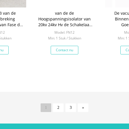
 3 van de
van de de
De vac
rbreking
Hoogspanningsisolator van
Binnen
van Fase de
20kv 24kv Hv de Schakelaar
Goe
0A 1250A
Elektrohoog rendement
Schakelaari
N12
Model: FN12
Mo
 Stukken
Min: 1 Stuk / Stukken
Min: 1 
nu
Contact nu
Co
1
2
3
»