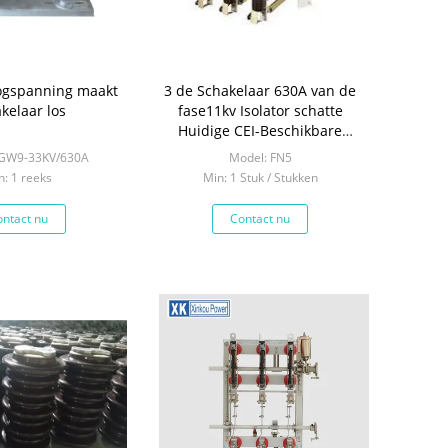
ogspanning maakt
3 de Schakelaar 630A van de
kelaar los
fase11kv Isolator schatte
Huidige CEI-Beschikbare
Norm
HGW9-33KV/630A
Model: FN5
n: 1 reeks
Min: 1 Stuk / Stukken
ntact nu
Contact nu