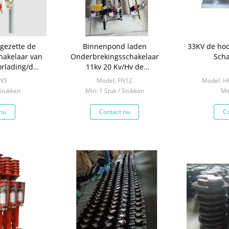
gezette de
Binnenpond laden
33KV de ho
hakelaar van
Onderbrekingsschakelaar
Scha
orlading/de
11kv 20 Kv/Hv de
van de
Gemakkelijke Verrichting van
FN5
Model: FN12
Model: 
sisolator
Hoogspanningsisolatoren
 Stukken
Min: 1 Stuk / Stukken
Mi
nu
Contact nu
Co