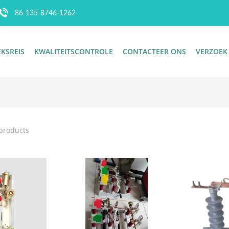
86-135-8746-1262
EKSREIS
KWALITEITSCONTROLE
CONTACTEER ONS
VERZOEK
products