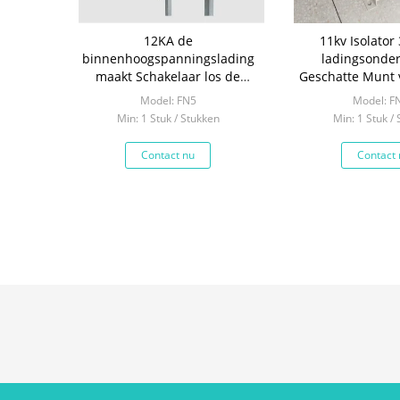
12KA de
11kv Isolator
binnenhoogspanningslading
ladingsonde
maakt Schakelaar los de
Geschatte Munt 
Multigrootte Beschikbaar kan
Binnenhv 63
Model: FN5
Model: F
zijn
Min: 1 Stuk / Stukken
Min: 1 Stuk /
Contact nu
Contact 