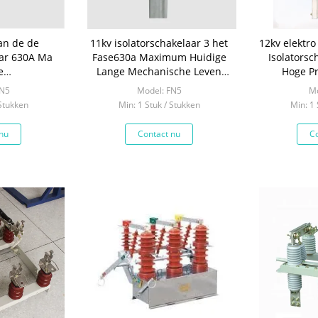
an de de
11kv isolatorschakelaar 3 het
12kv elektr
aar 630A Ma
Fase630a Maximum Huidige
Isolatorsc
e
Lange Mechanische Leven
Hoge Pr
kering Norm
10000
Trekk
FN5
Model: FN5
Mo
idige
 Stukken
Min: 1 Stuk / Stukken
Min: 1 
nu
Contact nu
Co