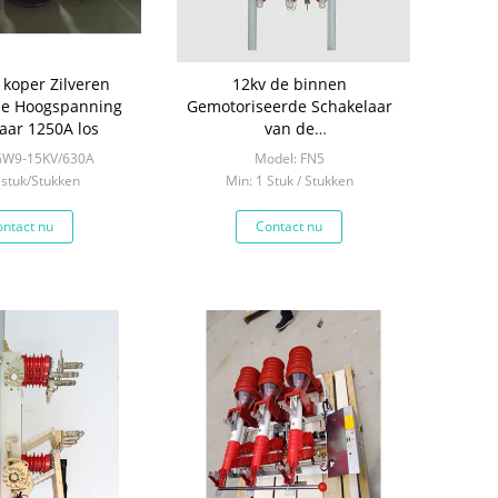
 koper Zilveren
12kv de binnen
de Hoogspanning
Gemotoriseerde Schakelaar
aar 1250A los
van de
Ladingsonderbreking/3 Fase
GW9-15KV/630A
Model: FN5
Gesmolten Isolatorschakelaar
 stuk/Stukken
Min: 1 Stuk / Stukken
ntact nu
Contact nu