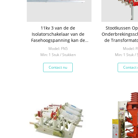
11kv 3 van de de
Stootkussen Op
Isolatorschakelaar van de
Onderbrekingssc
Fasehoogspanning kan de
de Transformat
Multigrootte Beschikbaar zijn
Schakelaar 
Model: FN5
Model: 
Hoogspanning
Min: 1 Stuk / Stukken
Min: 1 Stuk /
Contact nu
Contact 