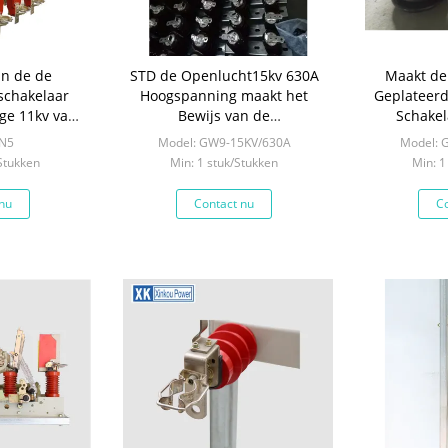
an de de
STD de Openlucht15kv 630A
Maakt de
schakelaar
Hoogspanning maakt het
Geplateer
ge 11kv van
Bewijs van de
Schakel
ngslading
Schakelaarverontreiniging los
FN5
Model: GW9-15KV/630A
Model: 
 CEI
 Stukken
Min: 1 stuk/Stukken
Min: 1
nu
Contact nu
Co