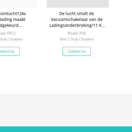
uümlucht12kv
De lucht smolt de
lading maakt
Vacuümschakelaar van de
dgekeurd
Ladingsonderbreking/11 Kv
so9001 Certificaat
Isolator met Aardeschakelaar
del: FN12
Model: FN5
los
Stuk / Stukken
Min: 1 Stuk / Stukken
ntact nu
Contact nu