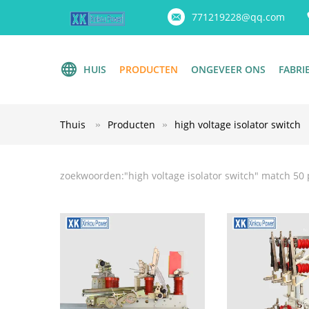
771219228@qq.com
HUIS
PRODUCTEN
ONGEVEER ONS
FABRI
Thuis
Producten
high voltage isolator switch
zoekwoorden:"
high voltage isolator switch
" match 50 