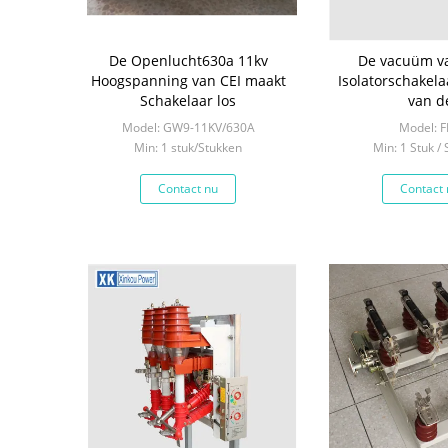
De Openlucht630a 11kv
De vacuüm v
Hoogspanning van CEI maakt
Isolatorschakel
Schakelaar los
van d
Transformatorze
Model: GW9-11KV/630A
Model: 
van CEI Hu
Min: 1 stuk/Stukken
Min: 1 Stuk /
Contact nu
Contact 