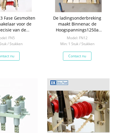
o 3 Fase Gesmolten
De ladingsonderbreking
hakelaar voor de
maakt Binnenac de
ecisie van de
Hoogspannings1250a
erventilator
Maximum Stroom los van
del: FN5
Model: FN12
Switc
Stuk / Stukken
Min: 1 Stuk / Stukken
ntact nu
Contact nu